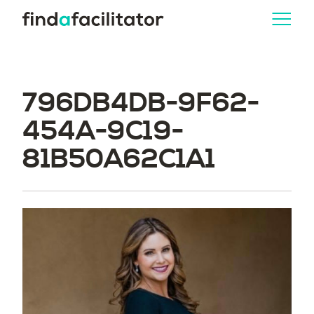
796DB4DB-9F62-
454A-9C19-
81B50A62C1A1